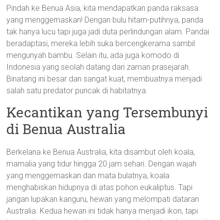
Pindah ke Benua Asia, kita mendapatkan panda raksasa
yang menggemaskan! Dengan bulu hitam-putihnya, panda
tak hanya lucu tapi juga jadi duta perlindungan alam. Pandai
beradaptasi, mereka lebih suka bercengkerama sambil
mengunyah bambu. Selain itu, ada juga komodo di
Indonesia yang seolah datang dari zaman prasejarah.
Binatang ini besar dan sangat kuat, membuatnya menjadi
salah satu predator puncak di habitatnya.
Kecantikan yang Tersembunyi
di Benua Australia
Berkelana ke Benua Australia, kita disambut oleh koala,
mamalia yang tidur hingga 20 jam sehari. Dengan wajah
yang menggemaskan dan mata bulatnya, koala
menghabiskan hidupnya di atas pohon eukaliptus. Tapi
jangan lupakan kanguru, hewan yang melompati dataran
Australia. Kedua hewan ini tidak hanya menjadi ikon, tapi