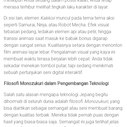
meskipun Anda sedang dalam posisi kalah, Anda tetap
merasa terhibur melihat tingkah laku karakter di layar.
Di sisi lain, elemen
Kakkoii
muncul pada tema-tema aksi
seperti Samurai, Ninja, atau Robot Mecha. Efek visual
tebasan pedang, ledakan elemen api atau petir, hingga
transisi animasi saat masuk ke babak bonus digarap
dengan sangat serius. Kualitasnya setara dengan menonton
film animasi layar lebar. Pengalaman visual yang kaya ini
membuat waktu terasa berjalan lebih cepat. Anda tidak
sekadar menekan tombol putar, tapi sedang menikmati
sebuah pertunjukan seni digital interaktif.
Filosofi Monozukuri dalam Pengembangan Teknologi
Salah satu alasan mengapa teknologi Jepang begitu
dihormati di seluruh dunia adalah filosofi
Monozukuri
, yang
bisa diartikan sebagai semangat atau seni membuat barang
dengan kualitas terbaik. Mereka tidak pernah puas dengan
hasil yang biasa-biasa saja. Semangat ini juga terlihat jelas