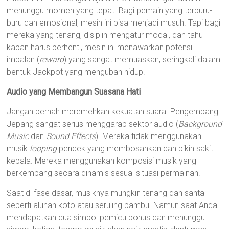
menunggu momen yang tepat. Bagi pemain yang terburu-
buru dan emosional, mesin ini bisa menjadi musuh. Tapi bagi
mereka yang tenang, disiplin mengatur modal, dan tahu
kapan harus berhenti, mesin ini menawarkan potensi
imbalan (
reward
) yang sangat memuaskan, seringkali dalam
bentuk Jackpot yang mengubah hidup.
Audio yang Membangun Suasana Hati
Jangan pernah meremehkan kekuatan suara. Pengembang
Jepang sangat serius menggarap sektor audio (
Background
Music
dan
Sound Effects
). Mereka tidak menggunakan
musik
looping
pendek yang membosankan dan bikin sakit
kepala. Mereka menggunakan komposisi musik yang
berkembang secara dinamis sesuai situasi permainan.
Saat di fase dasar, musiknya mungkin tenang dan santai
seperti alunan koto atau seruling bambu. Namun saat Anda
mendapatkan dua simbol pemicu bonus dan menunggu