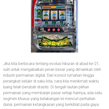
Jika kita berbicara tentang evolusi hiburan di abad ke-21,
sulit untuk mengabaikan peran besar yang dimainkan oleh
industri permainan digital. Dari konsol rumahan hingga
perangkat seluler di saku kita, cara kita menikmati waktu
luang telah berubah drastis. Di tengah lautan pilihan
permainan yang membanjiri pasar setiap harinya, ada satu
segmen khusus yang belakangan ini mencuri perhatian
dunia: permainan ketangkasan yang berkiblat pada gaya