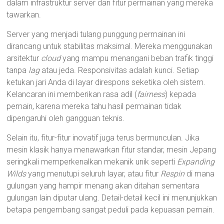
dalam infrastruktur server dan fitur permainan yang mereka
tawarkan.
Server yang menjadi tulang punggung permainan ini
dirancang untuk stabilitas maksimal. Mereka menggunakan
arsitektur
cloud
yang mampu menangani beban trafik tinggi
tanpa
lag
atau jeda. Responsivitas adalah kunci. Setiap
ketukan jari Anda di layar direspons seketika oleh sistem.
Kelancaran ini memberikan rasa adil (
fairness
) kepada
pemain, karena mereka tahu hasil permainan tidak
dipengaruhi oleh gangguan teknis.
Selain itu, fitur-fitur inovatif juga terus bermunculan. Jika
mesin klasik hanya menawarkan fitur standar, mesin Jepang
seringkali memperkenalkan mekanik unik seperti
Expanding
Wilds
yang menutupi seluruh layar, atau fitur
Respin
di mana
gulungan yang hampir menang akan ditahan sementara
gulungan lain diputar ulang. Detail-detail kecil ini menunjukkan
betapa pengembang sangat peduli pada kepuasan pemain.