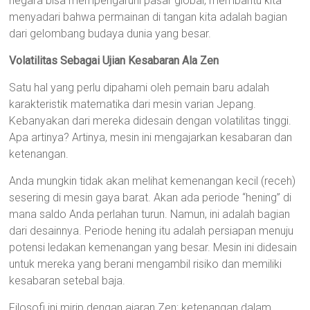
negara bisa mempengaruhi pasar global, membantu kita
menyadari bahwa permainan di tangan kita adalah bagian
dari gelombang budaya dunia yang besar.
Volatilitas Sebagai Ujian Kesabaran Ala Zen
Satu hal yang perlu dipahami oleh pemain baru adalah
karakteristik matematika dari mesin varian Jepang.
Kebanyakan dari mereka didesain dengan volatilitas tinggi.
Apa artinya? Artinya, mesin ini mengajarkan kesabaran dan
ketenangan.
Anda mungkin tidak akan melihat kemenangan kecil (receh)
sesering di mesin gaya barat. Akan ada periode “hening” di
mana saldo Anda perlahan turun. Namun, ini adalah bagian
dari desainnya. Periode hening itu adalah persiapan menuju
potensi ledakan kemenangan yang besar. Mesin ini didesain
untuk mereka yang berani mengambil risiko dan memiliki
kesabaran setebal baja.
Filosofi ini mirip dengan ajaran Zen: ketenangan dalam