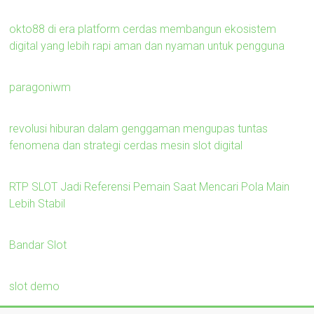
okto88 di era platform cerdas membangun ekosistem
digital yang lebih rapi aman dan nyaman untuk pengguna
paragoniwm
revolusi hiburan dalam genggaman mengupas tuntas
fenomena dan strategi cerdas mesin slot digital
RTP SLOT Jadi Referensi Pemain Saat Mencari Pola Main
Lebih Stabil
Bandar Slot
slot demo