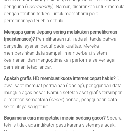
pengguna (
user-friendly
). Namun, disarankan untuk memulai
dengan taruhan terkecil untuk memahami pola
permainannya terlebih dahulu.
Mengapa game Jepang sering melakukan pemeliharaan
(maintenance)?
Pemeliharaan rutin adalah tanda bahwa
penyedia layanan peduli pada kualitas. Mereka
membersihkan data sampah, memperbarui sistem
keamanan, dan mengoptimalkan performa server agar
permainan tetap lancar.
Apakah grafis HD membuat kuota internet cepat habis?
Di
awal saat memuat permainan (loading), penggunaan data
mungkin agak besar. Namun setelah aset grafis tersimpan
di memori sementara (
cache
) ponsel, penggunaan data
selanjutnya sangat irit.
Bagaimana cara mengetahui mesin sedang gacor?
Secara
teknis tidak ada indikator pasti karena sistemnya acak.