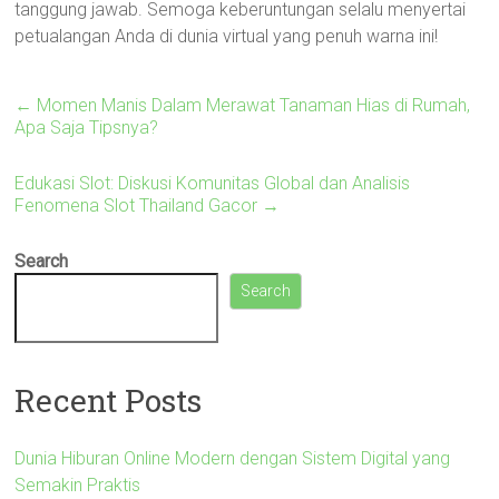
tanggung jawab. Semoga keberuntungan selalu menyertai
petualangan Anda di dunia virtual yang penuh warna ini!
←
Momen Manis Dalam Merawat Tanaman Hias di Rumah,
Apa Saja Tipsnya?
Edukasi Slot: Diskusi Komunitas Global dan Analisis
Fenomena Slot Thailand Gacor
→
Search
Search
Recent Posts
Dunia Hiburan Online Modern dengan Sistem Digital yang
Semakin Praktis