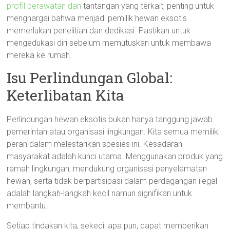
profil perawatan dan
tantangan yang terkait, penting untuk
menghargai bahwa menjadi pemilik hewan eksotis
memerlukan penelitian dan dedikasi. Pastikan untuk
mengedukasi diri sebelum memutuskan untuk membawa
mereka ke rumah.
Isu Perlindungan Global:
Keterlibatan Kita
Perlindungan hewan eksotis bukan hanya tanggung jawab
pemerintah atau organisasi lingkungan. Kita semua memiliki
peran dalam melestarikan spesies ini. Kesadaran
masyarakat adalah kunci utama. Menggunakan produk yang
ramah lingkungan, mendukung organisasi penyelamatan
hewan, serta tidak berpartisipasi dalam perdagangan ilegal
adalah langkah-langkah kecil namun signifikan untuk
membantu.
Setiap tindakan kita, sekecil apa pun, dapat memberikan