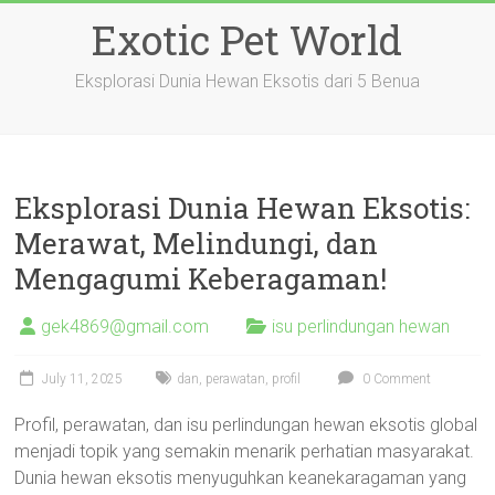
Skip
Exotic Pet World
to
content
Eksplorasi Dunia Hewan Eksotis dari 5 Benua
Eksplorasi Dunia Hewan Eksotis:
Merawat, Melindungi, dan
Mengagumi Keberagaman!
gek4869@gmail.com
isu perlindungan hewan
July 11, 2025
dan
,
perawatan
,
profil
0 Comment
Profil, perawatan, dan isu perlindungan hewan eksotis global
menjadi topik yang semakin menarik perhatian masyarakat.
Dunia hewan eksotis menyuguhkan keanekaragaman yang