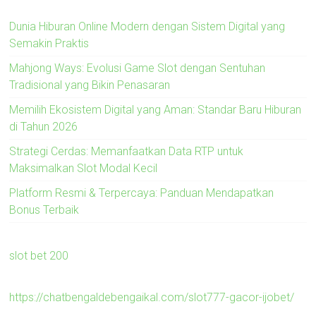
Dunia Hiburan Online Modern dengan Sistem Digital yang
Semakin Praktis
Mahjong Ways: Evolusi Game Slot dengan Sentuhan
Tradisional yang Bikin Penasaran
Memilih Ekosistem Digital yang Aman: Standar Baru Hiburan
di Tahun 2026
Strategi Cerdas: Memanfaatkan Data RTP untuk
Maksimalkan Slot Modal Kecil
Platform Resmi & Terpercaya: Panduan Mendapatkan
Bonus Terbaik
slot bet 200
https://chatbengaldebengaikal.com/slot777-gacor-ijobet/