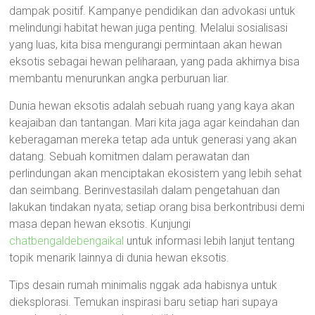
dampak positif. Kampanye pendidikan dan advokasi untuk
melindungi habitat hewan juga penting. Melalui sosialisasi
yang luas, kita bisa mengurangi permintaan akan hewan
eksotis sebagai hewan peliharaan, yang pada akhirnya bisa
membantu menurunkan angka perburuan liar.
Dunia hewan eksotis adalah sebuah ruang yang kaya akan
keajaiban dan tantangan. Mari kita jaga agar keindahan dan
keberagaman mereka tetap ada untuk generasi yang akan
datang. Sebuah komitmen dalam perawatan dan
perlindungan akan menciptakan ekosistem yang lebih sehat
dan seimbang. Berinvestasilah dalam pengetahuan dan
lakukan tindakan nyata; setiap orang bisa berkontribusi demi
masa depan hewan eksotis. Kunjungi
chatbengaldebengaikal
untuk informasi lebih lanjut tentang
topik menarik lainnya di dunia hewan eksotis.
Tips desain rumah minimalis nggak ada habisnya untuk
dieksplorasi. Temukan inspirasi baru setiap hari supaya