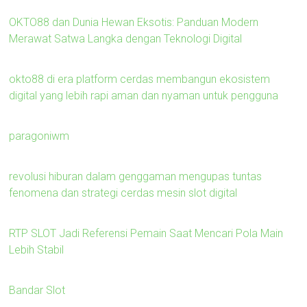
OKTO88 dan Dunia Hewan Eksotis: Panduan Modern
Merawat Satwa Langka dengan Teknologi Digital
okto88 di era platform cerdas membangun ekosistem
digital yang lebih rapi aman dan nyaman untuk pengguna
paragoniwm
revolusi hiburan dalam genggaman mengupas tuntas
fenomena dan strategi cerdas mesin slot digital
RTP SLOT Jadi Referensi Pemain Saat Mencari Pola Main
Lebih Stabil
Bandar Slot