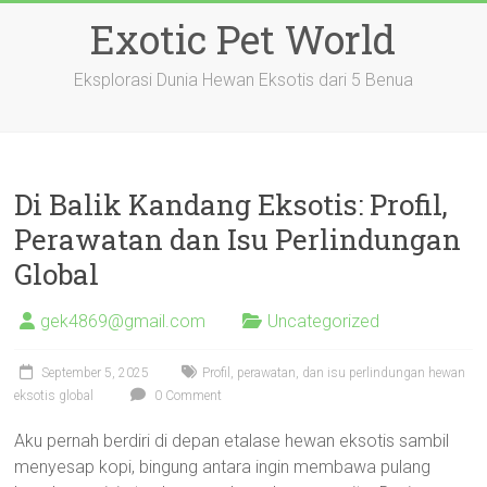
Skip
Exotic Pet World
to
content
Eksplorasi Dunia Hewan Eksotis dari 5 Benua
Di Balik Kandang Eksotis: Profil,
Perawatan dan Isu Perlindungan
Global
gek4869@gmail.com
Uncategorized
September 5, 2025
Profil, perawatan, dan isu perlindungan hewan
eksotis global
0 Comment
Aku pernah berdiri di depan etalase hewan eksotis sambil
menyesap kopi, bingung antara ingin membawa pulang