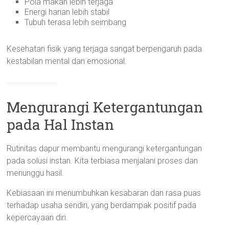
Pola makan lebih terjaga
Energi harian lebih stabil
Tubuh terasa lebih seimbang
Kesehatan fisik yang terjaga sangat berpengaruh pada
kestabilan mental dan emosional.
Mengurangi Ketergantungan
pada Hal Instan
Rutinitas dapur membantu mengurangi ketergantungan
pada solusi instan. Kita terbiasa menjalani proses dan
menunggu hasil.
Kebiasaan ini menumbuhkan kesabaran dan rasa puas
terhadap usaha sendiri, yang berdampak positif pada
kepercayaan diri.