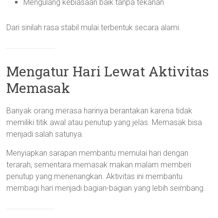
Mengulang kebiasaan baik tanpa tekanan
Dari sinilah rasa stabil mulai terbentuk secara alami.
Mengatur Hari Lewat Aktivitas
Memasak
Banyak orang merasa harinya berantakan karena tidak
memiliki titik awal atau penutup yang jelas. Memasak bisa
menjadi salah satunya.
Menyiapkan sarapan membantu memulai hari dengan
terarah, sementara memasak makan malam memberi
penutup yang menenangkan. Aktivitas ini membantu
membagi hari menjadi bagian-bagian yang lebih seimbang.