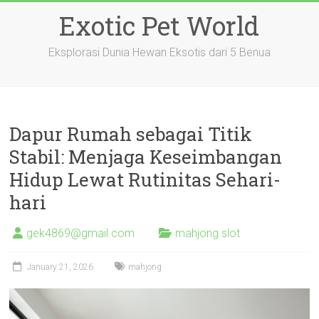
Skip
Exotic Pet World
to
content
Eksplorasi Dunia Hewan Eksotis dari 5 Benua
Dapur Rumah sebagai Titik
Stabil: Menjaga Keseimbangan
Hidup Lewat Rutinitas Sehari-
hari
gek4869@gmail.com
mahjong slot
January 21, 2026
mahjong