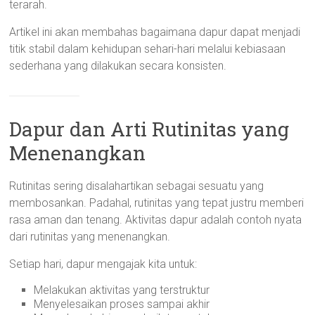
terarah.
Artikel ini akan membahas bagaimana dapur dapat menjadi
titik stabil dalam kehidupan sehari-hari melalui kebiasaan
sederhana yang dilakukan secara konsisten.
Dapur dan Arti Rutinitas yang
Menenangkan
Rutinitas sering disalahartikan sebagai sesuatu yang
membosankan. Padahal, rutinitas yang tepat justru memberi
rasa aman dan tenang. Aktivitas dapur adalah contoh nyata
dari rutinitas yang menenangkan.
Setiap hari, dapur mengajak kita untuk:
Melakukan aktivitas yang terstruktur
Menyelesaikan proses sampai akhir