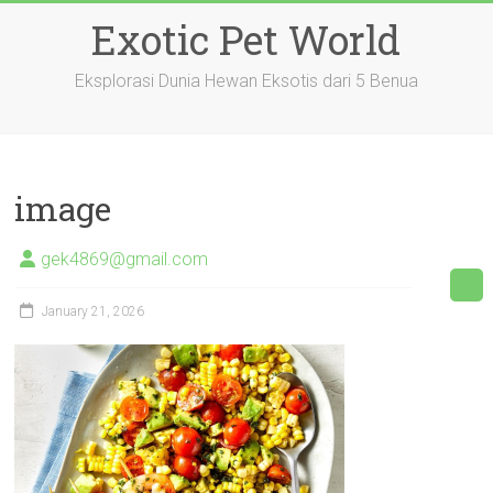
Skip
Exotic Pet World
to
content
Eksplorasi Dunia Hewan Eksotis dari 5 Benua
image
gek4869@gmail.com
January 21, 2026