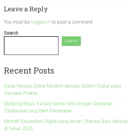
Leave a Reply
You must be
logged in
to post a comment.
Search
Search
Recent Posts
Dunia Hiburan Online Modern dengan Sistem Digital yang
Semakin Praktis
Mahjong Ways: Evolusi Game Slot dengan Sentuhan
Tradisional yang Bikin Penasaran
Memilih Ekosistem Digital yang Aman: Standar Baru Hiburan
di Tahun 2026