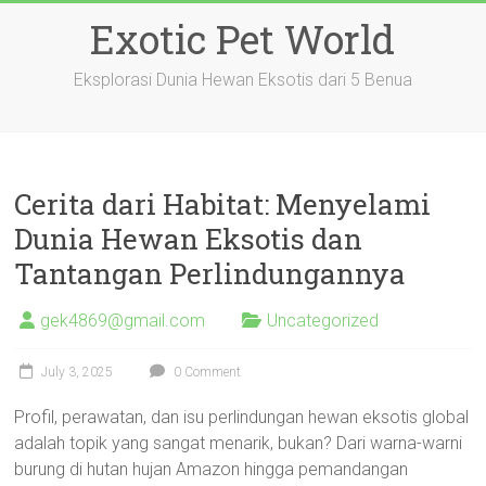
Skip
Exotic Pet World
to
content
Eksplorasi Dunia Hewan Eksotis dari 5 Benua
Cerita dari Habitat: Menyelami
Dunia Hewan Eksotis dan
Tantangan Perlindungannya
gek4869@gmail.com
Uncategorized
July 3, 2025
0 Comment
Profil, perawatan, dan isu perlindungan hewan eksotis global
adalah topik yang sangat menarik, bukan? Dari warna-warni
burung di hutan hujan Amazon hingga pemandangan