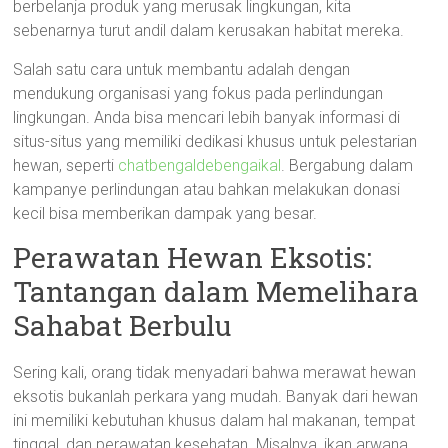
berbelanja produk yang merusak lingkungan, kita
sebenarnya turut andil dalam kerusakan habitat mereka.
Salah satu cara untuk membantu adalah dengan
mendukung organisasi yang fokus pada perlindungan
lingkungan. Anda bisa mencari lebih banyak informasi di
situs-situs yang memiliki dedikasi khusus untuk pelestarian
hewan, seperti
chatbengaldebengaikal
. Bergabung dalam
kampanye perlindungan atau bahkan melakukan donasi
kecil bisa memberikan dampak yang besar.
Perawatan Hewan Eksotis:
Tantangan dalam Memelihara
Sahabat Berbulu
Sering kali, orang tidak menyadari bahwa merawat hewan
eksotis bukanlah perkara yang mudah. Banyak dari hewan
ini memiliki kebutuhan khusus dalam hal makanan, tempat
tinggal, dan perawatan kesehatan. Misalnya, ikan arwana