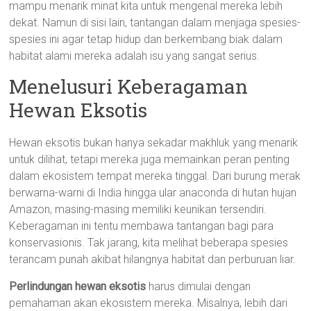
mampu menarik minat kita untuk mengenal mereka lebih
dekat. Namun di sisi lain, tantangan dalam menjaga spesies-
spesies ini agar tetap hidup dan berkembang biak dalam
habitat alami mereka adalah isu yang sangat serius.
Menelusuri Keberagaman
Hewan Eksotis
Hewan eksotis bukan hanya sekadar makhluk yang menarik
untuk dilihat, tetapi mereka juga memainkan peran penting
dalam ekosistem tempat mereka tinggal. Dari burung merak
berwarna-warni di India hingga ular anaconda di hutan hujan
Amazon, masing-masing memiliki keunikan tersendiri.
Keberagaman ini tentu membawa tantangan bagi para
konservasionis. Tak jarang, kita melihat beberapa spesies
terancam punah akibat hilangnya habitat dan perburuan liar.
Perlindungan hewan eksotis
harus dimulai dengan
pemahaman akan ekosistem mereka. Misalnya, lebih dari