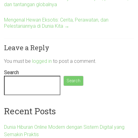
dan tantangan globalnya
Mengenal Hewan Eksotis: Cerita, Perawatan, dan
Pelestariannya di Dunia Kita
→
Leave a Reply
You must be
logged in
to post a comment.
Search
Search
Recent Posts
Dunia Hiburan Online Modern dengan Sistem Digital yang
Semakin Praktis