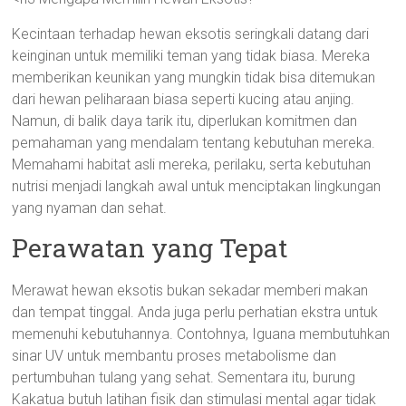
Kecintaan terhadap hewan eksotis seringkali datang dari
keinginan untuk memiliki teman yang tidak biasa. Mereka
memberikan keunikan yang mungkin tidak bisa ditemukan
dari hewan peliharaan biasa seperti kucing atau anjing.
Namun, di balik daya tarik itu, diperlukan komitmen dan
pemahaman yang mendalam tentang kebutuhan mereka.
Memahami habitat asli mereka, perilaku, serta kebutuhan
nutrisi menjadi langkah awal untuk menciptakan lingkungan
yang nyaman dan sehat.
Perawatan yang Tepat
Merawat hewan eksotis bukan sekadar memberi makan
dan tempat tinggal. Anda juga perlu perhatian ekstra untuk
memenuhi kebutuhannya. Contohnya, Iguana membutuhkan
sinar UV untuk membantu proses metabolisme dan
pertumbuhan tulang yang sehat. Sementara itu, burung
Kakatua butuh latihan fisik dan stimulasi mental agar tidak