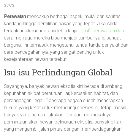
stres.
Perawatan
mencakup berbagai aspek, mulai dari sanitasi
kandang hingga pemilihan pakan yang tepat. Jika Anda
tertarik untuk mengetahui lebih lanjut,
profil perawatan dan
cara menjaga mereka bisa menjadi sumber yang sangat
berguna. Ini termasuk mengetahui tanda-tanda penyakit dan
cara pencegahannya, yang sangat penting untuk
kesejahteraan hewan tersebut.
Isu-isu Perlindungan Global
Sayangnya, banyak hewan eksotis kini berada di ambang
kepunahan akibat perburuan liar, kerusakan habitat, dan
perdagangan ilegal. Beberapa negara sudah menerapkan
hukum yang ketat untuk melindungi spesies ini, tetapi masih
banyak yang harus dilakukan. Dengan meningkatnya
permintaan akan hewan peliharaan eksotis, banyak pihak
yang mengambil jalan pintas dengan memperdagangkan