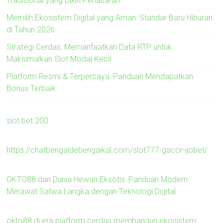
Tradisional yang Bikin Penasaran
Memilih Ekosistem Digital yang Aman: Standar Baru Hiburan
di Tahun 2026
Strategi Cerdas: Memanfaatkan Data RTP untuk
Maksimalkan Slot Modal Kecil
Platform Resmi & Terpercaya: Panduan Mendapatkan
Bonus Terbaik
slot bet 200
https://chatbengaldebengaikal.com/slot777-gacor-ijobet/
OKTO88 dan Dunia Hewan Eksotis: Panduan Modern
Merawat Satwa Langka dengan Teknologi Digital
okto88 di era platform cerdas membangun ekosistem