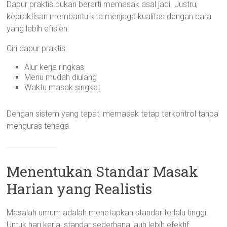
Dapur praktis bukan berarti memasak asal jadi. Justru,
kepraktisan membantu kita menjaga kualitas dengan cara
yang lebih efisien.
Ciri dapur praktis:
Alur kerja ringkas
Menu mudah diulang
Waktu masak singkat
Dengan sistem yang tepat, memasak tetap terkontrol tanpa
menguras tenaga.
Menentukan Standar Masak
Harian yang Realistis
Masalah umum adalah menetapkan standar terlalu tinggi.
Untuk hari kerja, standar sederhana jauh lebih efektif.