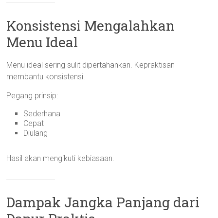
Konsistensi Mengalahkan
Menu Ideal
Menu ideal sering sulit dipertahankan. Kepraktisan
membantu konsistensi.
Pegang prinsip:
Sederhana
Cepat
Diulang
Hasil akan mengikuti kebiasaan.
Dampak Jangka Panjang dari