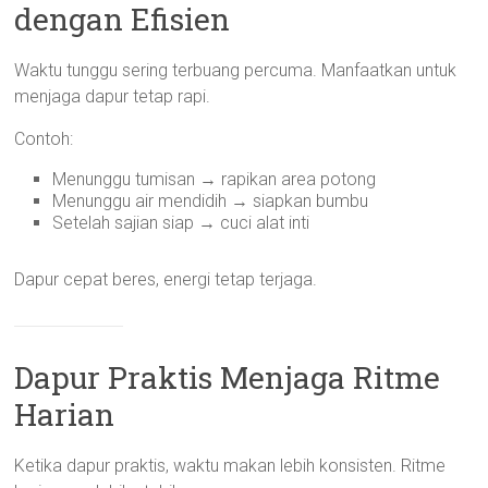
dengan Efisien
Waktu tunggu sering terbuang percuma. Manfaatkan untuk
menjaga dapur tetap rapi.
Contoh:
Menunggu tumisan → rapikan area potong
Menunggu air mendidih → siapkan bumbu
Setelah sajian siap → cuci alat inti
Dapur cepat beres, energi tetap terjaga.
Dapur Praktis Menjaga Ritme
Harian
Ketika dapur praktis, waktu makan lebih konsisten. Ritme