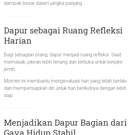
dampak besar dalam jangka panjang.
Dapur sebagai Ruang Refleksi
Harian
Bagi sebagian orang, dapur menjadi ruang refleksi. Saat
memasak, pikiran lebih tenang dan terbuka untuk berpikir
jernih.
Momen ini membantu mengevaluasi hari yang telah berlalu
dan mempersiapkan diri untuk hari berikutnya dengan lebih
siap.
Menjadikan Dapur Bagian dari
Gaya Hidup Stabil