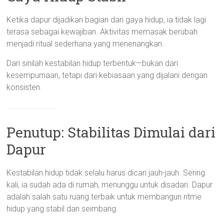
Ketika dapur dijadikan bagian dari gaya hidup, ia tidak lagi
terasa sebagai kewajiban. Aktivitas memasak berubah
menjadi ritual sederhana yang menenangkan.
Dari sinilah kestabilan hidup terbentuk—bukan dari
kesempurnaan, tetapi dari kebiasaan yang dijalani dengan
konsisten.
Penutup: Stabilitas Dimulai dari
Dapur
Kestabilan hidup tidak selalu harus dicari jauh-jauh. Sering
kali, ia sudah ada di rumah, menunggu untuk disadari. Dapur
adalah salah satu ruang terbaik untuk membangun ritme
hidup yang stabil dan seimbang.