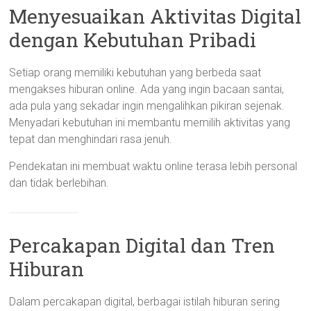
Menyesuaikan Aktivitas Digital
dengan Kebutuhan Pribadi
Setiap orang memiliki kebutuhan yang berbeda saat
mengakses hiburan online. Ada yang ingin bacaan santai,
ada pula yang sekadar ingin mengalihkan pikiran sejenak.
Menyadari kebutuhan ini membantu memilih aktivitas yang
tepat dan menghindari rasa jenuh.
Pendekatan ini membuat waktu online terasa lebih personal
dan tidak berlebihan.
Percakapan Digital dan Tren
Hiburan
Dalam percakapan digital, berbagai istilah hiburan sering