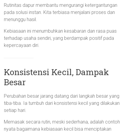
Rutinitas dapur membantu mengurangi ketergantungan
pada solusi instan. Kita terbiasa menjalani proses dan
menunggu hasil.
Kebiasaan ini menumbuhkan kesabaran dan rasa puas
terhadap usaha sendiri, yang berdampak positif pada
kepercayaan diri.
Konsistensi Kecil, Dampak
Besar
Perubahan besar jarang datang dari langkah besar yang
tiba-tiba. Ia tumbuh dari konsistensi kecil yang dilakukan
setiap hari.
Memasak secara rutin, meski sederhana, adalah contoh
nyata bagaimana kebiasaan kecil bisa menciptakan