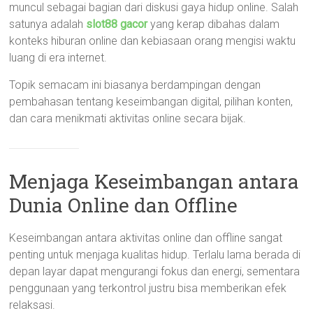
muncul sebagai bagian dari diskusi gaya hidup online. Salah
satunya adalah
slot88 gacor
yang kerap dibahas dalam
konteks hiburan online dan kebiasaan orang mengisi waktu
luang di era internet.
Topik semacam ini biasanya berdampingan dengan
pembahasan tentang keseimbangan digital, pilihan konten,
dan cara menikmati aktivitas online secara bijak.
Menjaga Keseimbangan antara
Dunia Online dan Offline
Keseimbangan antara aktivitas online dan offline sangat
penting untuk menjaga kualitas hidup. Terlalu lama berada di
depan layar dapat mengurangi fokus dan energi, sementara
penggunaan yang terkontrol justru bisa memberikan efek
relaksasi.