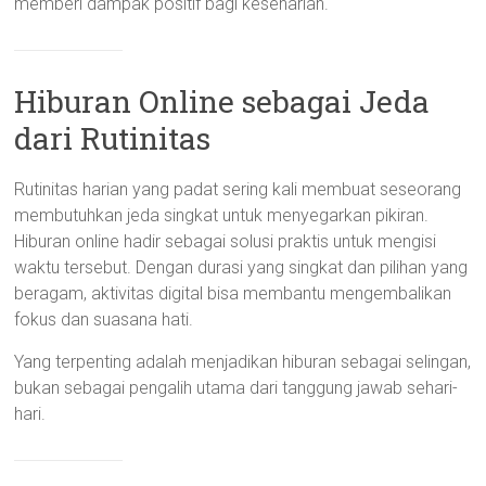
memberi dampak positif bagi keseharian.
Hiburan Online sebagai Jeda
dari Rutinitas
Rutinitas harian yang padat sering kali membuat seseorang
membutuhkan jeda singkat untuk menyegarkan pikiran.
Hiburan online hadir sebagai solusi praktis untuk mengisi
waktu tersebut. Dengan durasi yang singkat dan pilihan yang
beragam, aktivitas digital bisa membantu mengembalikan
fokus dan suasana hati.
Yang terpenting adalah menjadikan hiburan sebagai selingan,
bukan sebagai pengalih utama dari tanggung jawab sehari-
hari.